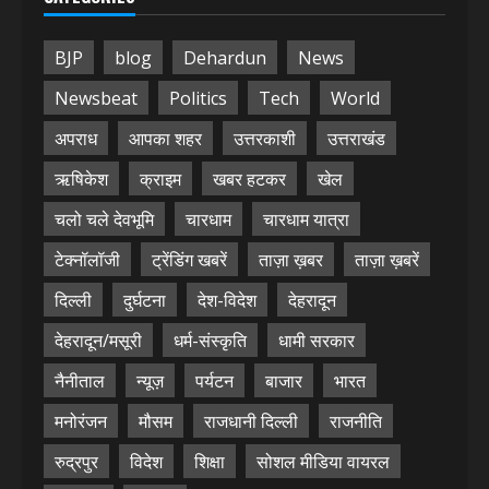
BJP
blog
Dehardun
News
Newsbeat
Politics
Tech
World
अपराध
आपका शहर
उत्तरकाशी
उत्तराखंड
ऋषिकेश
क्राइम
खबर हटकर
खेल
चलो चले देवभूमि
चारधाम
चारधाम यात्रा
टेक्नॉलॉजी
ट्रेंडिंग खबरें
ताज़ा ख़बर
ताज़ा ख़बरें
दिल्ली
दुर्घटना
देश-विदेश
देहरादून
देहरादून/मसूरी
धर्म-संस्कृति
धामी सरकार
नैनीताल
न्यूज़
पर्यटन
बाजार
भारत
मनोरंजन
मौसम
राजधानी दिल्ली
राजनीति
रुद्रपुर
विदेश
शिक्षा
सोशल मीडिया वायरल