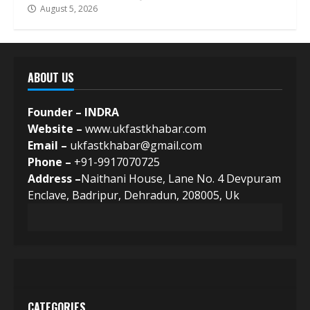
August 5, 2026
ABOUT US
Founder – INDRA
Website –
www.ukfastkhabar.com
Email –
ukfastkhabar@gmail.com
Phone –
+91-9917070725
Address –
Naithani House, Lane No. 4 Devpuram
Enclave, Badripur, Dehradun, 208005, Uk
CATEGORIES