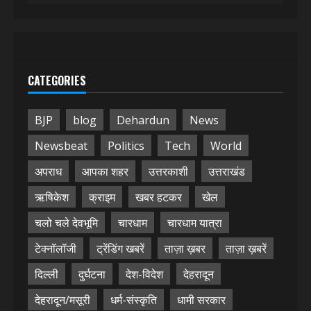
CATEGORIES
BJP
blog
Dehardun
News
Newsbeat
Politics
Tech
World
अपराध
आपका शहर
उत्तरकाशी
उत्तराखंड
ऋषिकेश
क्राइम
खबर हटकर
खेल
चलो चले देवभूमि
चारधाम
चारधाम यात्रा
टेक्नॉलॉजी
ट्रेंडिंग खबरें
ताज़ा ख़बर
ताज़ा ख़बरें
दिल्ली
दुर्घटना
देश-विदेश
देहरादून
देहरादून/मसूरी
धर्म-संस्कृति
धामी सरकार