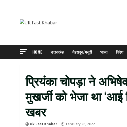
Skip
to
content
HOME
उत्तराखंड
देहरादून/मसूरी
भारत
विदेश
प्रियंका चोपड़ा ने अभि
मुखर्जी को भेजा था ‘आई म
खबर
Uk Fast Khabar
February 28, 2022