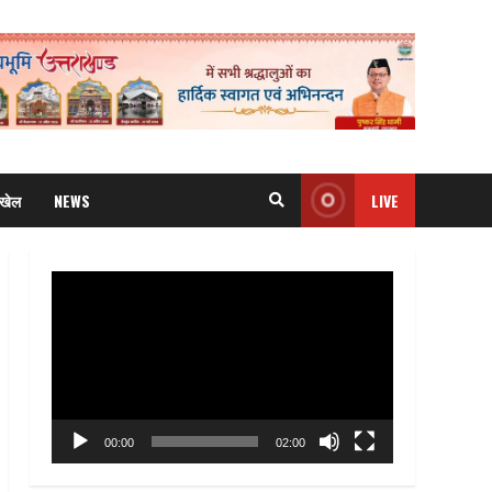
खेल
NEWS
LIVE
Video
Player
00:00
02:00