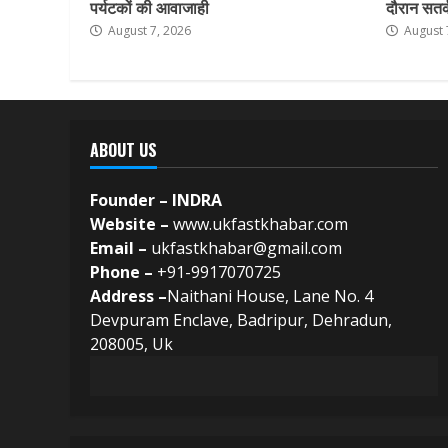
पर्यटकों की आवाजाही
दौरान सतर्क
August 7, 2026
August 
ABOUT US
Founder – INDRA
Website –
www.ukfastkhabar.com
Email –
ukfastkhabar@gmail.com
Phone –
+91-9917070725
Address –
Naithani House, Lane No. 4
Devpuram Enclave, Badripur, Dehradun,
208005, Uk