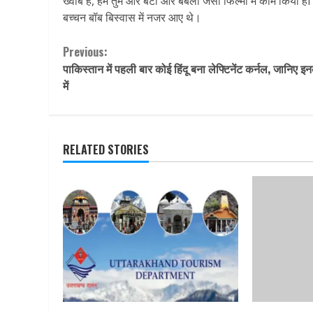
ख्वाब है, हम तुम और बंटी और बबली जैसी फिल्मों में काम किया हैl प
बच्चन बॉब बिस्वास में नजर आए थे।
Continue
Previous:
पाकिस्तान में पहली बार कोई हिंदू बना लेफ्टिनेंट कर्नल, जानिए इनक
Reading
में
RELATED STORIES