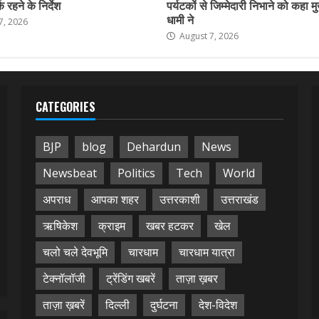
 रहने के निर्देश
पर्यटकों से जिम्मेदारी निभाने को कहा मु
धामी ने
7, 2026
August 7, 2026
CATEGORIES
BJP
blog
Dehardun
News
Newsbeat
Politics
Tech
World
अपराध
आपका शहर
उत्तरकाशी
उत्तराखंड
ऋषिकेश
क्राइम
खबर हटकर
खेल
चलो चले देवभूमि
चारधाम
चारधाम यात्रा
टेक्नॉलॉजी
ट्रेंडिंग खबरें
ताज़ा ख़बर
ताज़ा ख़बरें
दिल्ली
दुर्घटना
देश-विदेश