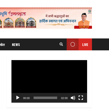
खेल
NEWS
LIVE
Video
Player
00:00
02:00