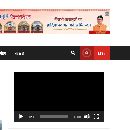
खेल
NEWS
LIVE
Video
Player
00:00
02:00