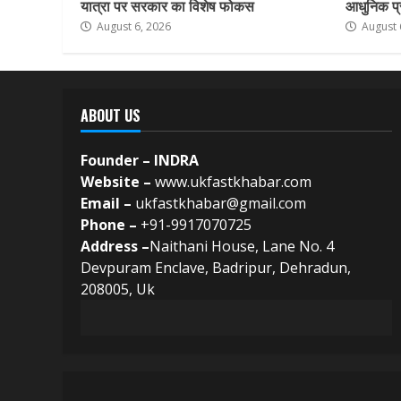
यात्रा पर सरकार का विशेष फोकस
आधुनिक प्र
August 6, 2026
August 
ABOUT US
Founder – INDRA
Website –
www.ukfastkhabar.com
Email –
ukfastkhabar@gmail.com
Phone –
+91-9917070725
Address –
Naithani House, Lane No. 4
Devpuram Enclave, Badripur, Dehradun,
208005, Uk