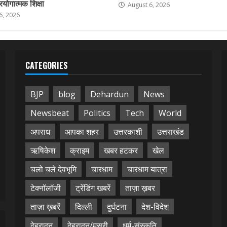
योगात्मक शिक्षा
August 6, 2026
6, 2026
CATEGORIES
BJP
blog
Dehardun
News
Newsbeat
Politics
Tech
World
अपराध
आपका शहर
उत्तरकाशी
उत्तराखंड
ऋषिकेश
क्राइम
खबर हटकर
खेल
चलो चले देवभूमि
चारधाम
चारधाम यात्रा
टेक्नॉलॉजी
ट्रेंडिंग खबरें
ताज़ा ख़बर
ताज़ा ख़बरें
दिल्ली
दुर्घटना
देश-विदेश
देहरादून
देहरादून/मसूरी
धर्म-संस्कृति