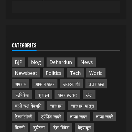
CATEGORIES
BJP
blog
Dehardun
News
Newsbeat
Politics
Tech
World
अपराध
आपका शहर
उत्तरकाशी
उत्तराखंड
ऋषिकेश
क्राइम
खबर हटकर
खेल
चलो चले देवभूमि
चारधाम
चारधाम यात्रा
टेक्नॉलॉजी
ट्रेंडिंग खबरें
ताज़ा ख़बर
ताज़ा ख़बरें
दिल्ली
दुर्घटना
देश-विदेश
देहरादून