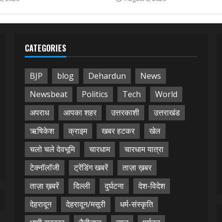
CATEGORIES
BJP
blog
Dehardun
News
Newsbeat
Politics
Tech
World
अपराध
आपका शहर
उत्तरकाशी
उत्तराखंड
ऋषिकेश
क्राइम
खबर हटकर
खेल
चलो चले देवभूमि
चारधाम
चारधाम यात्रा
टेक्नॉलॉजी
ट्रेंडिंग खबरें
ताज़ा ख़बर
ताज़ा ख़बरें
दिल्ली
दुर्घटना
देश-विदेश
देहरादून
देहरादून/मसूरी
धर्म-संस्कृति