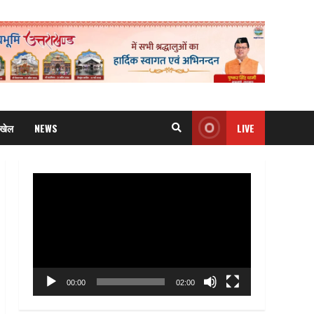
खेल
NEWS
LIVE
Video
Player
00:00
02:00