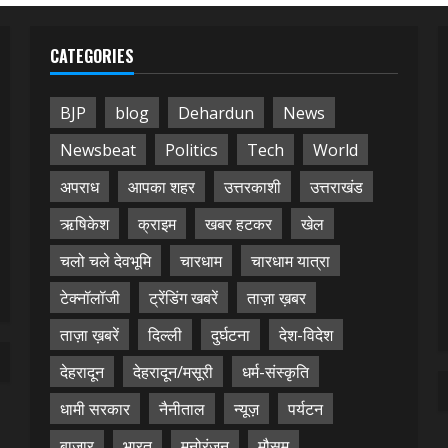
CATEGORIES
BJP
blog
Dehardun
News
Newsbeat
Politics
Tech
World
अपराध
आपका शहर
उत्तरकाशी
उत्तराखंड
ऋषिकेश
क्राइम
खबर हटकर
खेल
चलो चले देवभूमि
चारधाम
चारधाम यात्रा
टेक्नॉलॉजी
ट्रेंडिंग खबरें
ताज़ा ख़बर
ताज़ा ख़बरें
दिल्ली
दुर्घटना
देश-विदेश
देहरादून
देहरादून/मसूरी
धर्म-संस्कृति
धामी सरकार
नैनीताल
न्यूज़
पर्यटन
बाजार
भारत
मनोरंजन
मौसम