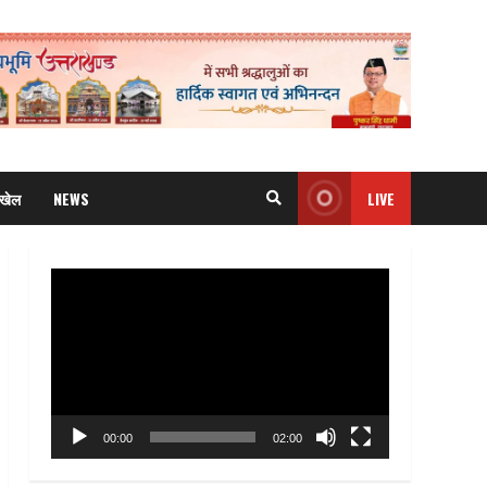
खेल
NEWS
LIVE
Video
Player
00:00
02:00