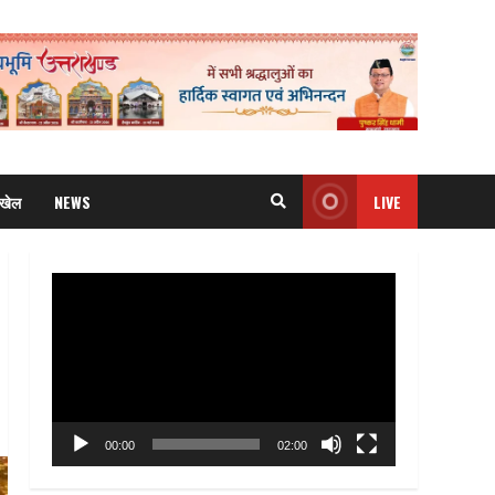
खेल
NEWS
LIVE
Video
Player
00:00
02:00