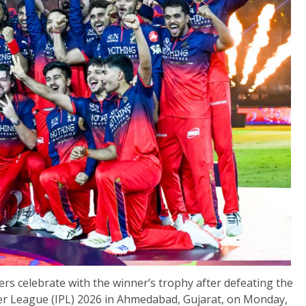
s celebrate with the winner’s trophy after defeating the
mier League (IPL) 2026 in Ahmedabad, Gujarat, on Monday,