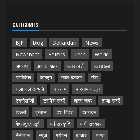
CATEGORIES
BJP
blog
Dehardun
News
Newsbeat
Politics
Tech
World
अपराध
आपका शहर
उत्तरकाशी
उत्तराखंड
ऋषिकेश
क्राइम
खबर हटकर
खेल
चलो चले देवभूमि
चारधाम
चारधाम यात्रा
टेक्नॉलॉजी
ट्रेंडिंग खबरें
ताज़ा ख़बर
ताज़ा ख़बरें
दिल्ली
दुर्घटना
देश-विदेश
देहरादून
देहरादून/मसूरी
धर्म-संस्कृति
धामी सरकार
नैनीताल
न्यूज़
पर्यटन
बाजार
भारत