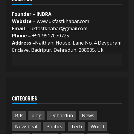
Founder – INDRA
Website –
www.ukfastkhabar.com
Email –
ukfastkhabar@gmail.com
Phone –
+91-9917070725
Address –
Naithani House, Lane No. 4 Devpuram
Enclave, Badripur, Dehradun, 208005, Uk
CATEGORIES
BJP
blog
Dehardun
News
Newsbeat
Politics
Tech
World