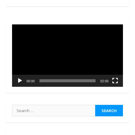
Video
Player
00:00
02:00
Search
for: