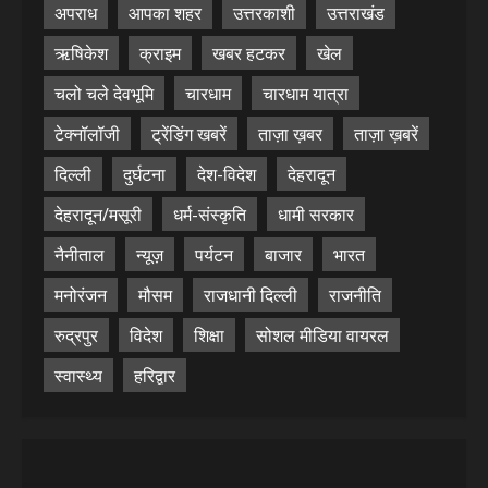
अपराध
आपका शहर
उत्तरकाशी
उत्तराखंड
ऋषिकेश
क्राइम
खबर हटकर
खेल
चलो चले देवभूमि
चारधाम
चारधाम यात्रा
टेक्नॉलॉजी
ट्रेंडिंग खबरें
ताज़ा ख़बर
ताज़ा ख़बरें
दिल्ली
दुर्घटना
देश-विदेश
देहरादून
देहरादून/मसूरी
धर्म-संस्कृति
धामी सरकार
नैनीताल
न्यूज़
पर्यटन
बाजार
भारत
मनोरंजन
मौसम
राजधानी दिल्ली
राजनीति
रुद्रपुर
विदेश
शिक्षा
सोशल मीडिया वायरल
स्वास्थ्य
हरिद्वार