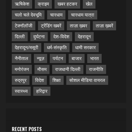
ऋषिकेश
क्राइम
खबर हटकर
खेल
चलो चले देवभूमि
चारधाम
चारधाम यात्रा
टेक्नॉलॉजी
ट्रेंडिंग खबरें
ताज़ा ख़बर
ताज़ा ख़बरें
दिल्ली
दुर्घटना
देश-विदेश
देहरादून
देहरादून/मसूरी
धर्म-संस्कृति
धामी सरकार
नैनीताल
न्यूज़
पर्यटन
बाजार
भारत
मनोरंजन
मौसम
राजधानी दिल्ली
राजनीति
रुद्रपुर
विदेश
शिक्षा
सोशल मीडिया वायरल
स्वास्थ्य
हरिद्वार
RECENT POSTS