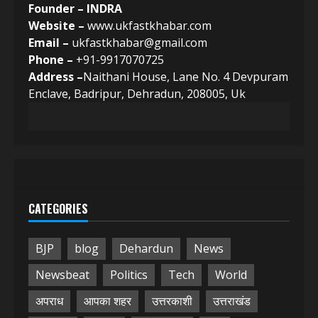
Founder – INDRA
Website –
www.ukfastkhabar.com
Email –
ukfastkhabar@gmail.com
Phone –
+91-9917070725
Address –
Naithani House, Lane No. 4 Devpuram
Enclave, Badripur, Dehradun, 208005, Uk
CATEGORIES
BJP
blog
Dehardun
News
Newsbeat
Politics
Tech
World
अपराध
आपका शहर
उत्तरकाशी
उत्तराखंड