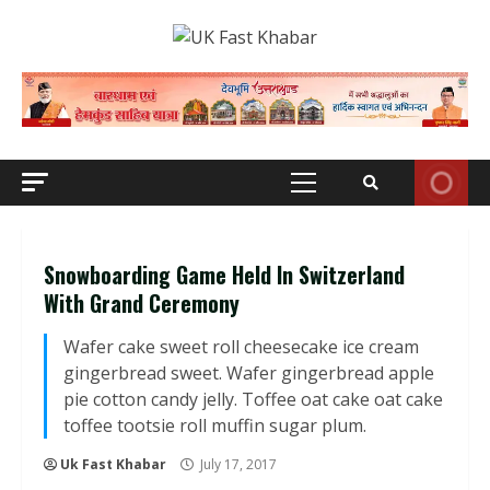
Skip
to
content
Primary
Menu
Snowboarding Game Held In Switzerland
With Grand Ceremony
Wafer cake sweet roll cheesecake ice cream
gingerbread sweet. Wafer gingerbread apple
pie cotton candy jelly. Toffee oat cake oat cake
toffee tootsie roll muffin sugar plum.
Uk Fast Khabar
July 17, 2017