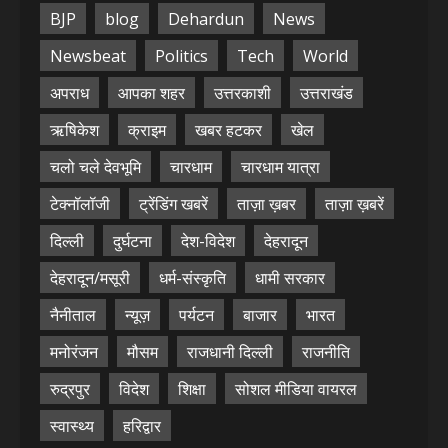
BJP
blog
Dehardun
News
Newsbeat
Politics
Tech
World
अपराध
आपका शहर
उत्तरकाशी
उत्तराखंड
ऋषिकेश
क्राइम
खबर हटकर
खेल
चलो चले देवभूमि
चारधाम
चारधाम यात्रा
टेक्नॉलॉजी
ट्रेंडिंग खबरें
ताज़ा ख़बर
ताज़ा ख़बरें
दिल्ली
दुर्घटना
देश-विदेश
देहरादून
देहरादून/मसूरी
धर्म-संस्कृति
धामी सरकार
नैनीताल
न्यूज़
पर्यटन
बाजार
भारत
मनोरंजन
मौसम
राजधानी दिल्ली
राजनीति
रुद्रपुर
विदेश
शिक्षा
सोशल मीडिया वायरल
स्वास्थ्य
हरिद्वार