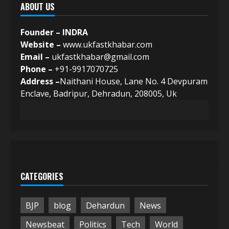
ABOUT US
Founder – INDRA
Website –
www.ukfastkhabar.com
Email –
ukfastkhabar@gmail.com
Phone –
+91-9917070725
Address –
Naithani House, Lane No. 4 Devpuram
Enclave, Badripur, Dehradun, 208005, Uk
CATEGORIES
BJP
blog
Dehardun
News
Newsbeat
Politics
Tech
World