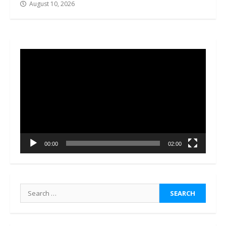
August 10, 2026
Video
Player
00:00
02:00
Search
for: