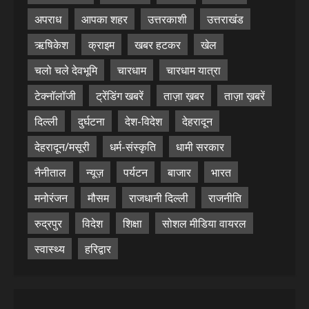
अपराध
आपका शहर
उत्तरकाशी
उत्तराखंड
ऋषिकेश
क्राइम
खबर हटकर
खेल
चलो चले देवभूमि
चारधाम
चारधाम यात्रा
टेक्नॉलॉजी
ट्रेंडिंग खबरें
ताज़ा ख़बर
ताज़ा ख़बरें
दिल्ली
दुर्घटना
देश-विदेश
देहरादून
देहरादून/मसूरी
धर्म-संस्कृति
धामी सरकार
नैनीताल
न्यूज़
पर्यटन
बाजार
भारत
मनोरंजन
मौसम
राजधानी दिल्ली
राजनीति
रुद्रपुर
विदेश
शिक्षा
सोशल मीडिया वायरल
स्वास्थ्य
हरिद्वार