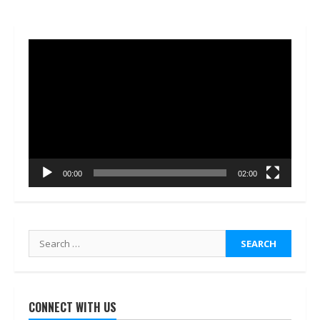
Video
Player
00:00
02:00
Search
for:
CONNECT WITH US