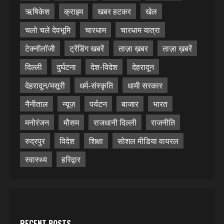
ऋषिकेश
क्राइम
खबर हटकर
खेल
चलो चले देवभूमि
चारधाम
चारधाम यात्रा
टेक्नॉलॉजी
ट्रेंडिंग खबरें
ताज़ा ख़बर
ताज़ा ख़बरें
दिल्ली
दुर्घटना
देश-विदेश
देहरादून
देहरादून/मसूरी
धर्म-संस्कृति
धामी सरकार
नैनीताल
न्यूज़
पर्यटन
बाजार
भारत
मनोरंजन
मौसम
राजधानी दिल्ली
राजनीति
रुद्रपुर
विदेश
शिक्षा
सोशल मीडिया वायरल
स्वास्थ्य
हरिद्वार
RECENT POSTS