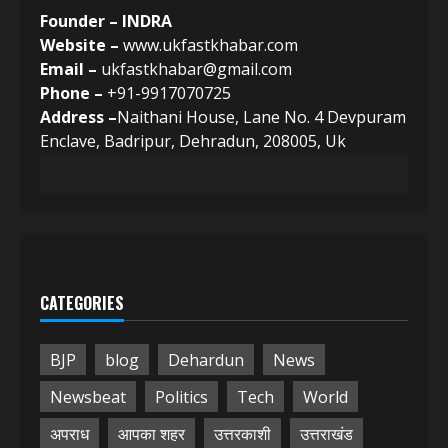
Founder – INDRA
Website –
www.ukfastkhabar.com
Email –
ukfastkhabar@gmail.com
Phone –
+91-9917070725
Address –
Naithani House, Lane No. 4 Devpuram
Enclave, Badripur, Dehradun, 208005, Uk
CATEGORIES
BJP
blog
Dehardun
News
Newsbeat
Politics
Tech
World
अपराध
आपका शहर
उत्तरकाशी
उत्तराखंड