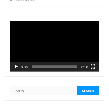
Video
Player
00:00
02:00
Search
for: