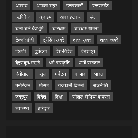
अपराध
आपका शहर
उत्तरकाशी
उत्तराखंड
ऋषिकेश
क्राइम
खबर हटकर
खेल
चलो चले देवभूमि
चारधाम
चारधाम यात्रा
टेक्नॉलॉजी
ट्रेंडिंग खबरें
ताज़ा ख़बर
ताज़ा ख़बरें
दिल्ली
दुर्घटना
देश-विदेश
देहरादून
देहरादून/मसूरी
धर्म-संस्कृति
धामी सरकार
नैनीताल
न्यूज़
पर्यटन
बाजार
भारत
मनोरंजन
मौसम
राजधानी दिल्ली
राजनीति
रुद्रपुर
विदेश
शिक्षा
सोशल मीडिया वायरल
स्वास्थ्य
हरिद्वार