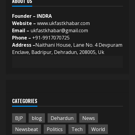
ABOUT US
Founder – INDRA
Website –
www.ukfastkhabar.com
Email –
ukfastkhabar@gmail.com
Phone –
+91-9917070725
Address –
Naithani House, Lane No. 4 Devpuram
Enclave, Badripur, Dehradun, 208005, Uk
CATEGORIES
BJP
blog
Dehardun
News
Newsbeat
Politics
Tech
World