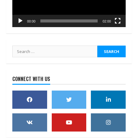
00:00
02:00
Search
for:
CONNECT WITH US