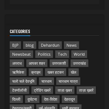
CATEGORIES
BJP
blog
Dehardun
News
Newsbeat
Politics
Tech
World
अपराध
आपका शहर
उत्तरकाशी
उत्तराखंड
ऋषिकेश
क्राइम
खबर हटकर
खेल
चलो चले देवभूमि
चारधाम
चारधाम यात्रा
टेक्नॉलॉजी
ट्रेंडिंग खबरें
ताज़ा ख़बर
ताज़ा ख़बरें
दिल्ली
दुर्घटना
देश-विदेश
देहरादून
देहरादून/मसूरी
धर्म-संस्कृति
धामी सरकार