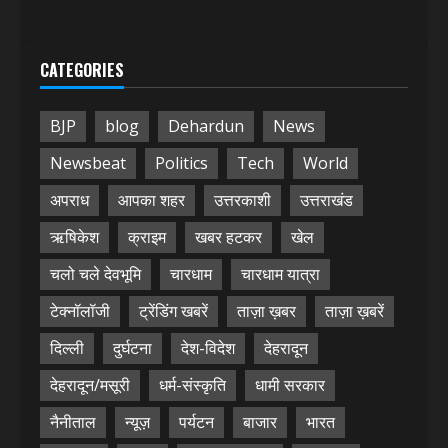
CATEGORIES
BJP
blog
Dehardun
News
Newsbeat
Politics
Tech
World
अपराध
आपका शहर
उत्तरकाशी
उत्तराखंड
ऋषिकेश
क्राइम
खबर हटकर
खेल
चलो चले देवभूमि
चारधाम
चारधाम यात्रा
टेक्नॉलॉजी
ट्रेंडिंग खबरें
ताज़ा ख़बर
ताज़ा ख़बरें
दिल्ली
दुर्घटना
देश-विदेश
देहरादून
देहरादून/मसूरी
धर्म-संस्कृति
धामी सरकार
नैनीताल
न्यूज़
पर्यटन
बाजार
भारत