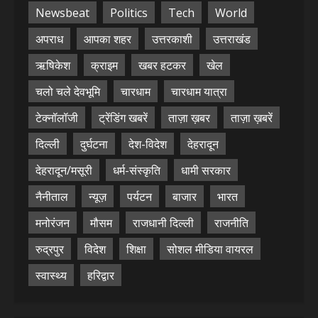
Newsbeat
Politics
Tech
World
अपराध
आपका शहर
उत्तरकाशी
उत्तराखंड
ऋषिकेश
क्राइम
खबर हटकर
खेल
चलो चले देवभूमि
चारधाम
चारधाम यात्रा
टेक्नॉलॉजी
ट्रेंडिंग खबरें
ताज़ा ख़बर
ताज़ा ख़बरें
दिल्ली
दुर्घटना
देश-विदेश
देहरादून
देहरादून/मसूरी
धर्म-संस्कृति
धामी सरकार
नैनीताल
न्यूज़
पर्यटन
बाजार
भारत
मनोरंजन
मौसम
राजधानी दिल्ली
राजनीति
रुद्रपुर
विदेश
शिक्षा
सोशल मीडिया वायरल
स्वास्थ्य
हरिद्वार