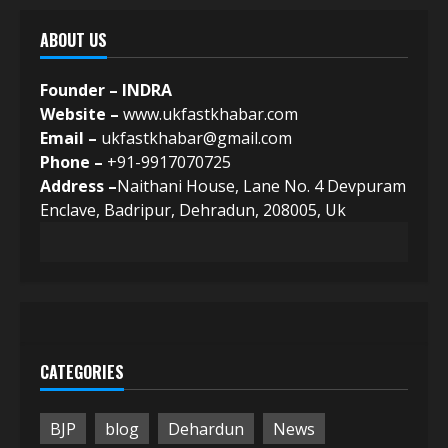
ABOUT US
Founder – INDRA
Website –
www.ukfastkhabar.com
Email –
ukfastkhabar@gmail.com
Phone –
+91-9917070725
Address –
Naithani House, Lane No. 4 Devpuram
Enclave, Badripur, Dehradun, 208005, Uk
CATEGORIES
BJP
blog
Dehardun
News