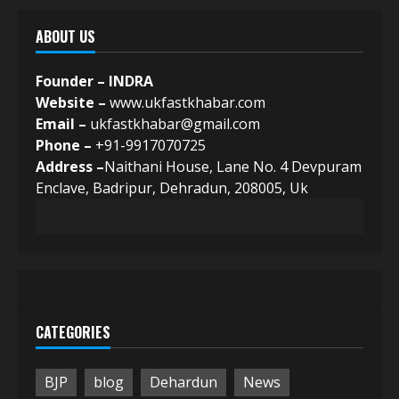
ABOUT US
Founder – INDRA
Website –
www.ukfastkhabar.com
Email –
ukfastkhabar@gmail.com
Phone –
+91-9917070725
Address –
Naithani House, Lane No. 4 Devpuram
Enclave, Badripur, Dehradun, 208005, Uk
CATEGORIES
BJP
blog
Dehardun
News