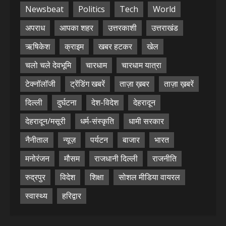
Newsbeat
Politics
Tech
World
अपराध
आपका शहर
उत्तरकाशी
उत्तराखंड
ऋषिकेश
क्राइम
खबर हटकर
खेल
चलो चले देवभूमि
चारधाम
चारधाम यात्रा
टेक्नॉलॉजी
ट्रेंडिंग खबरें
ताज़ा ख़बर
ताज़ा ख़बरें
दिल्ली
दुर्घटना
देश-विदेश
देहरादून
देहरादून/मसूरी
धर्म-संस्कृति
धामी सरकार
नैनीताल
न्यूज़
पर्यटन
बाजार
भारत
मनोरंजन
मौसम
राजधानी दिल्ली
राजनीति
रुद्रपुर
विदेश
शिक्षा
सोशल मीडिया वायरल
स्वास्थ्य
हरिद्वार