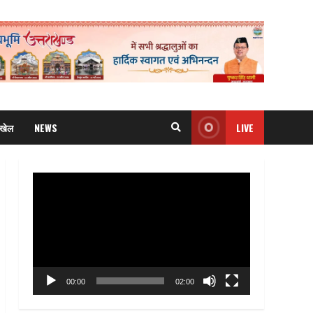
खेल
NEWS
LIVE
Video
Player
00:00
02:00