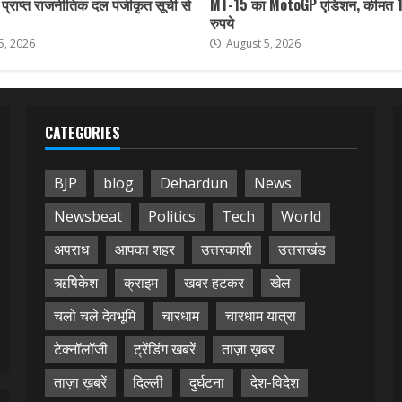
ा प्राप्त राजनीतिक दल पंजीकृत सूची से
MT-15 का MotoGP एडिशन, कीमत 
रुपये
5, 2026
August 5, 2026
CATEGORIES
BJP
blog
Dehardun
News
Newsbeat
Politics
Tech
World
अपराध
आपका शहर
उत्तरकाशी
उत्तराखंड
ऋषिकेश
क्राइम
खबर हटकर
खेल
चलो चले देवभूमि
चारधाम
चारधाम यात्रा
टेक्नॉलॉजी
ट्रेंडिंग खबरें
ताज़ा ख़बर
ताज़ा ख़बरें
दिल्ली
दुर्घटना
देश-विदेश