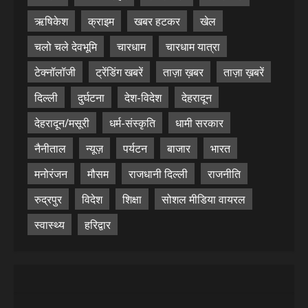
ऋषिकेश
क्राइम
खबर हटकर
खेल
चलो चले देवभूमि
चारधाम
चारधाम यात्रा
टेक्नॉलॉजी
ट्रेंडिंग खबरें
ताज़ा ख़बर
ताज़ा ख़बरें
दिल्ली
दुर्घटना
देश-विदेश
देहरादून
देहरादून/मसूरी
धर्म-संस्कृति
धामी सरकार
नैनीताल
न्यूज़
पर्यटन
बाजार
भारत
मनोरंजन
मौसम
राजधानी दिल्ली
राजनीति
रुद्रपुर
विदेश
शिक्षा
सोशल मीडिया वायरल
स्वास्थ्य
हरिद्वार