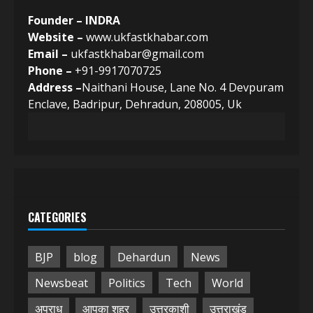
Founder – INDRA
Website –
www.ukfastkhabar.com
Email –
ukfastkhabar@gmail.com
Phone –
+91-9917070725
Address –
Naithani House, Lane No. 4 Devpuram
Enclave, Badripur, Dehradun, 208005, Uk
CATEGORIES
BJP
blog
Dehardun
News
Newsbeat
Politics
Tech
World
अपराध
आपका शहर
उत्तरकाशी
उत्तराखंड