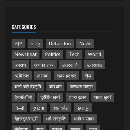
CATEGORIES
BJP
blog
Dehardun
News
Newsbeat
Politics
Tech
World
अपराध
आपका शहर
उत्तरकाशी
उत्तराखंड
ऋषिकेश
क्राइम
खबर हटकर
खेल
चलो चले देवभूमि
चारधाम
चारधाम यात्रा
टेक्नॉलॉजी
ट्रेंडिंग खबरें
ताज़ा ख़बर
ताज़ा ख़बरें
दिल्ली
दुर्घटना
देश-विदेश
देहरादून
देहरादून/मसूरी
धर्म-संस्कृति
धामी सरकार
नैनीताल
न्यूज़
पर्यटन
बाजार
भारत