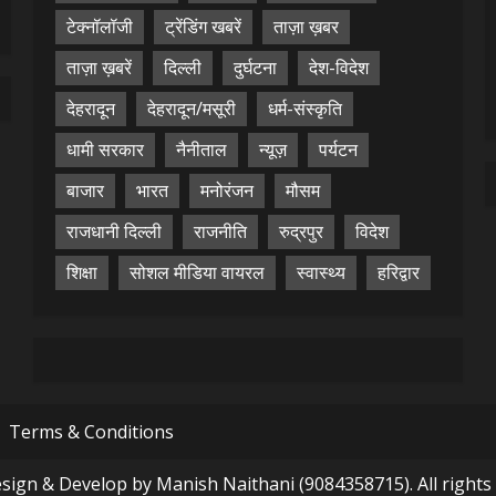
टेक्नॉलॉजी
ट्रेंडिंग खबरें
ताज़ा ख़बर
ताज़ा ख़बरें
दिल्ली
दुर्घटना
देश-विदेश
देहरादून
देहरादून/मसूरी
धर्म-संस्कृति
धामी सरकार
नैनीताल
न्यूज़
पर्यटन
बाजार
भारत
मनोरंजन
मौसम
राजधानी दिल्ली
राजनीति
रुद्रपुर
विदेश
शिक्षा
सोशल मीडिया वायरल
स्वास्थ्य
हरिद्वार
Terms & Conditions
ign & Develop by Manish Naithani (9084358715). All rights