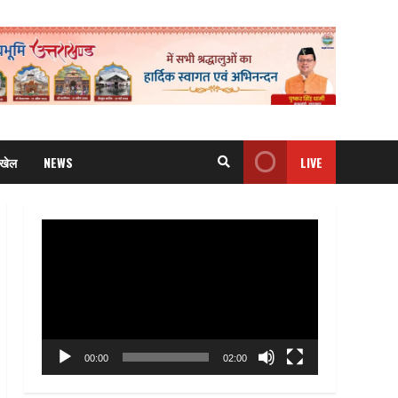
खेल
NEWS
LIVE
Video
Player
00:00
02:00