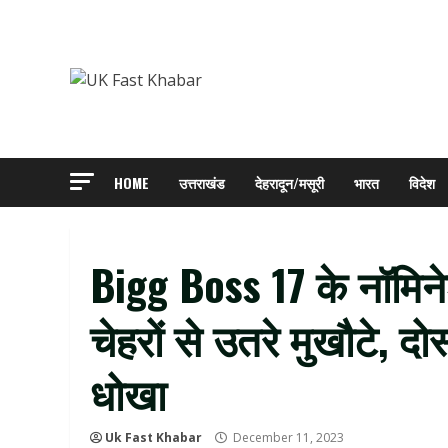
Skip
to
content
HOME
उत्तराखंड
देहरादून/मसूरी
भारत
विदेश
Bigg Boss 17 के नॉमिनेशन
चेहरों से उतरे मुखौटे, दोस
धोखा
Uk Fast Khabar
December 11, 2023