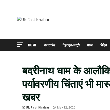
Skip
to
content
HOME
उत्तराखंड
देहरादून/मसूरी
भारत
विदेश
बदरीनाथ धाम के आलौकिक
पर्यावरणीय चिंताएं भी मास्ट
खबर
Uk Fast Khabar
May 12, 2026