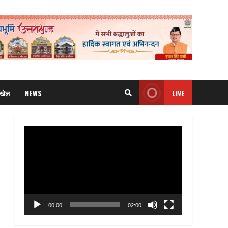
खेल
NEWS
LIVE
Video
Player
00:00
02:00