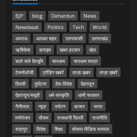
BJP
blog
Dehardun
News
Newsbeat
Politics
Tech
World
अपराध
आपका शहर
उत्तरकाशी
उत्तराखंड
ऋषिकेश
क्राइम
खबर हटकर
खेल
चलो चले देवभूमि
चारधाम
चारधाम यात्रा
टेक्नॉलॉजी
ट्रेंडिंग खबरें
ताज़ा ख़बर
ताज़ा ख़बरें
दिल्ली
दुर्घटना
देश-विदेश
देहरादून
देहरादून/मसूरी
धर्म-संस्कृति
धामी सरकार
नैनीताल
न्यूज़
पर्यटन
बाजार
भारत
मनोरंजन
मौसम
राजधानी दिल्ली
राजनीति
रुद्रपुर
विदेश
शिक्षा
सोशल मीडिया वायरल