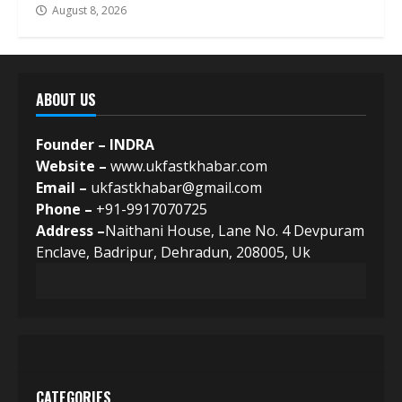
August 8, 2026
ABOUT US
Founder – INDRA
Website –
www.ukfastkhabar.com
Email –
ukfastkhabar@gmail.com
Phone –
+91-9917070725
Address –
Naithani House, Lane No. 4 Devpuram
Enclave, Badripur, Dehradun, 208005, Uk
CATEGORIES