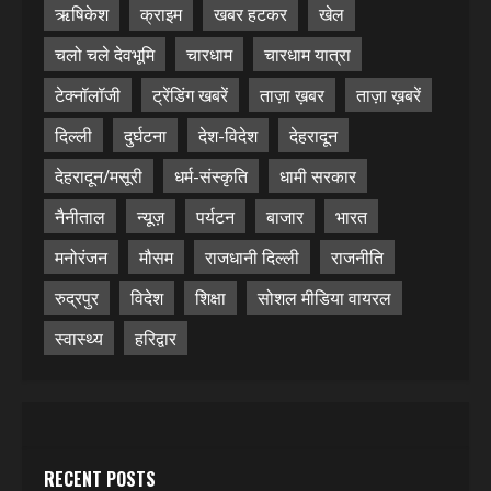
ऋषिकेश
क्राइम
खबर हटकर
खेल
चलो चले देवभूमि
चारधाम
चारधाम यात्रा
टेक्नॉलॉजी
ट्रेंडिंग खबरें
ताज़ा ख़बर
ताज़ा ख़बरें
दिल्ली
दुर्घटना
देश-विदेश
देहरादून
देहरादून/मसूरी
धर्म-संस्कृति
धामी सरकार
नैनीताल
न्यूज़
पर्यटन
बाजार
भारत
मनोरंजन
मौसम
राजधानी दिल्ली
राजनीति
रुद्रपुर
विदेश
शिक्षा
सोशल मीडिया वायरल
स्वास्थ्य
हरिद्वार
RECENT POSTS