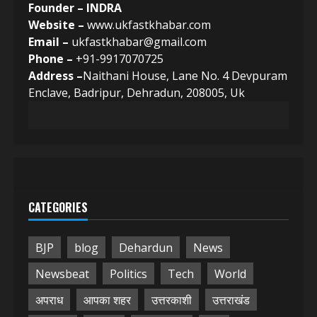
Founder – INDRA
Website –
www.ukfastkhabar.com
Email –
ukfastkhabar@gmail.com
Phone –
+91-9917070725
Address –
Naithani House, Lane No. 4 Devpuram
Enclave, Badripur, Dehradun, 208005, Uk
CATEGORIES
BJP
blog
Dehardun
News
Newsbeat
Politics
Tech
World
अपराध
आपका शहर
उत्तरकाशी
उत्तराखंड