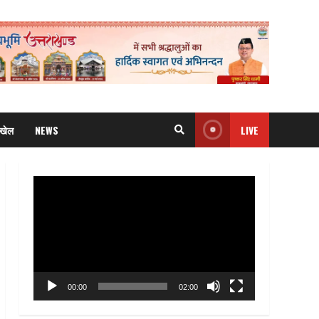
खेल
NEWS
LIVE
Video
Player
00:00
02:00