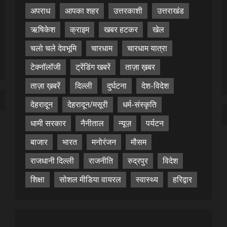
अपराध
आपका शहर
उत्तरकाशी
उत्तराखंड
ऋषिकेश
क्राइम
खबर हटकर
खेल
चलो चले देवभूमि
चारधाम
चारधाम यात्रा
टेक्नॉलॉजी
ट्रेंडिंग खबरें
ताज़ा ख़बर
ताज़ा ख़बरें
दिल्ली
दुर्घटना
देश-विदेश
देहरादून
देहरादून/मसूरी
धर्म-संस्कृति
धामी सरकार
नैनीताल
न्यूज़
पर्यटन
बाजार
भारत
मनोरंजन
मौसम
राजधानी दिल्ली
राजनीति
रुद्रपुर
विदेश
शिक्षा
सोशल मीडिया वायरल
स्वास्थ्य
हरिद्वार