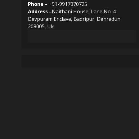
Phone –
+91-9917070725
Address –
Naithani House, Lane No. 4
Devpuram Enclave, Badripur, Dehradun,
208005, Uk