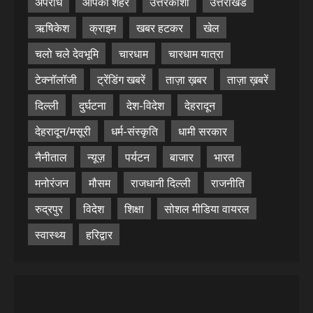
अपराध
आपका शहर
उत्तरकाशी
उत्तराखंड
ऋषिकेश
क्राइम
खबर हटकर
खेल
चलो चले देवभूमि
चारधाम
चारधाम यात्रा
टेक्नॉलॉजी
ट्रेंडिंग खबरें
ताज़ा ख़बर
ताज़ा ख़बरें
दिल्ली
दुर्घटना
देश-विदेश
देहरादून
देहरादून/मसूरी
धर्म-संस्कृति
धामी सरकार
नैनीताल
न्यूज़
पर्यटन
बाजार
भारत
मनोरंजन
मौसम
राजधानी दिल्ली
राजनीति
रुद्रपुर
विदेश
शिक्षा
सोशल मीडिया वायरल
स्वास्थ्य
हरिद्वार