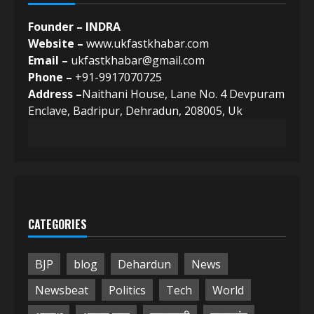
Founder – INDRA
Website –
www.ukfastkhabar.com
Email –
ukfastkhabar@gmail.com
Phone –
+91-9917070725
Address –
Naithani House, Lane No. 4 Devpuram
Enclave, Badripur, Dehradun, 208005, Uk
CATEGORIES
BJP
blog
Dehardun
News
Newsbeat
Politics
Tech
World