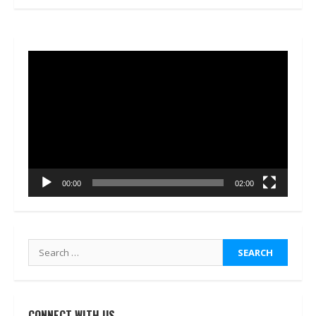
Video
Player
00:00
02:00
Search
for:
CONNECT WITH US