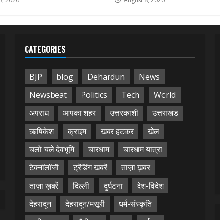
8, 2026
August 8, 2026
CATEGORIES
BJP
blog
Dehardun
News
Newsbeat
Politics
Tech
World
अपराध
आपका शहर
उत्तरकाशी
उत्तराखंड
ऋषिकेश
क्राइम
खबर हटकर
खेल
चलो चले देवभूमि
चारधाम
चारधाम यात्रा
टेक्नॉलॉजी
ट्रेंडिंग खबरें
ताज़ा ख़बर
ताज़ा ख़बरें
दिल्ली
दुर्घटना
देश-विदेश
देहरादून
देहरादून/मसूरी
धर्म-संस्कृति