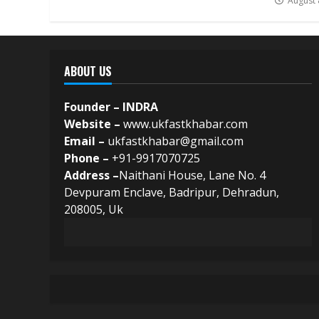
August 
ABOUT US
Founder – INDRA
Website –
www.ukfastkhabar.com
Email –
ukfastkhabar@gmail.com
Phone –
+91-9917070725
Address –
Naithani House, Lane No. 4
Devpuram Enclave, Badripur, Dehradun,
208005, Uk