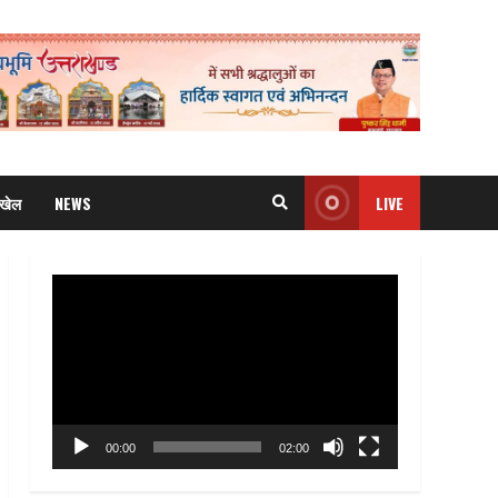
खेल
NEWS
LIVE
Video
Player
00:00
02:00