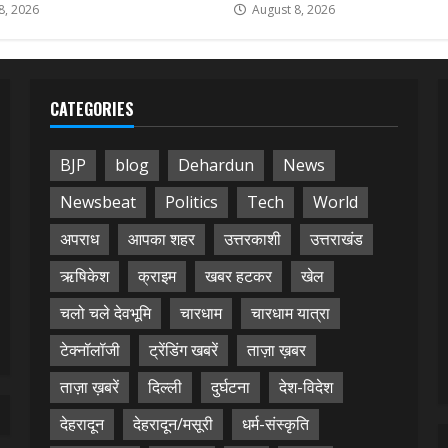
8, 2026
August 8, 2026
CATEGORIES
BJP
blog
Dehardun
News
Newsbeat
Politics
Tech
World
अपराध
आपका शहर
उत्तरकाशी
उत्तराखंड
ऋषिकेश
क्राइम
खबर हटकर
खेल
चलो चले देवभूमि
चारधाम
चारधाम यात्रा
टेक्नॉलॉजी
ट्रेंडिंग खबरें
ताज़ा ख़बर
ताज़ा ख़बरें
दिल्ली
दुर्घटना
देश-विदेश
देहरादून
देहरादून/मसूरी
धर्म-संस्कृति