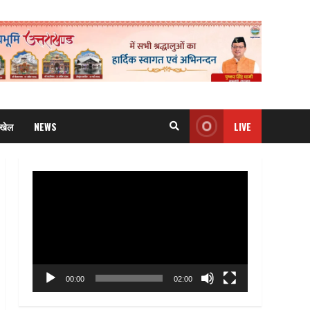
खेल
NEWS
LIVE
Video
Player
00:00
02:00