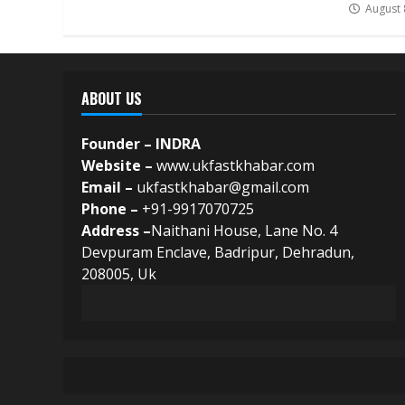
August 
ABOUT US
Founder – INDRA
Website –
www.ukfastkhabar.com
Email –
ukfastkhabar@gmail.com
Phone –
+91-9917070725
Address –
Naithani House, Lane No. 4
Devpuram Enclave, Badripur, Dehradun,
208005, Uk