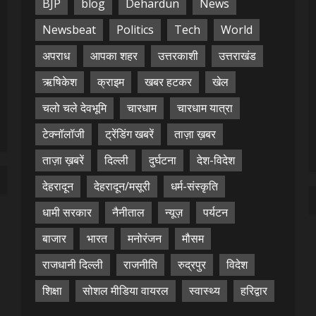
BJP
blog
Dehardun
News
Newsbeat
Politics
Tech
World
अपराध
आपका शहर
उत्तरकाशी
उत्तराखंड
ऋषिकेश
क्राइम
खबर हटकर
खेल
चलो चले देवभूमि
चारधाम
चारधाम यात्रा
टेक्नॉलॉजी
ट्रेंडिंग खबरें
ताज़ा ख़बर
ताज़ा ख़बरें
दिल्ली
दुर्घटना
देश-विदेश
देहरादून
देहरादून/मसूरी
धर्म-संस्कृति
धामी सरकार
नैनीताल
न्यूज़
पर्यटन
बाजार
भारत
मनोरंजन
मौसम
राजधानी दिल्ली
राजनीति
रुद्रपुर
विदेश
शिक्षा
सोशल मीडिया वायरल
स्वास्थ्य
हरिद्वार