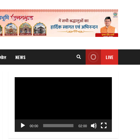
खेल
NEWS
LIVE
Video
Player
00:00
02:00