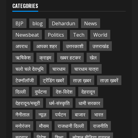
CATEGORIES
BJP
blog
Dehardun
News
Newsbeat
Politics
Tech
World
अपराध
आपका शहर
उत्तरकाशी
उत्तराखंड
ऋषिकेश
क्राइम
खबर हटकर
खेल
चलो चले देवभूमि
चारधाम
चारधाम यात्रा
टेक्नॉलॉजी
ट्रेंडिंग खबरें
ताज़ा ख़बर
ताज़ा ख़बरें
दिल्ली
दुर्घटना
देश-विदेश
देहरादून
देहरादून/मसूरी
धर्म-संस्कृति
धामी सरकार
नैनीताल
न्यूज़
पर्यटन
बाजार
भारत
मनोरंजन
मौसम
राजधानी दिल्ली
राजनीति
रुद्रपुर
विदेश
शिक्षा
सोशल मीडिया वायरल