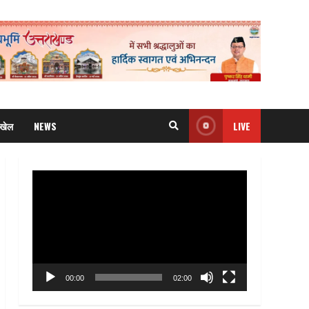
खेल
NEWS
LIVE
Video
Player
00:00
02:00