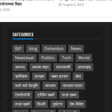
योगात्मक शिक्षा
August 6, 2026
6, 2026
CATEGORIES
BJP
blog
Dehardun
News
Newsbeat
Politics
Tech
World
अपराध
आपका शहर
उत्तरकाशी
उत्तराखंड
ऋषिकेश
क्राइम
खबर हटकर
खेल
चलो चले देवभूमि
चारधाम
चारधाम यात्रा
टेक्नॉलॉजी
ट्रेंडिंग खबरें
ताज़ा ख़बर
ताज़ा ख़बरें
दिल्ली
दुर्घटना
देश-विदेश