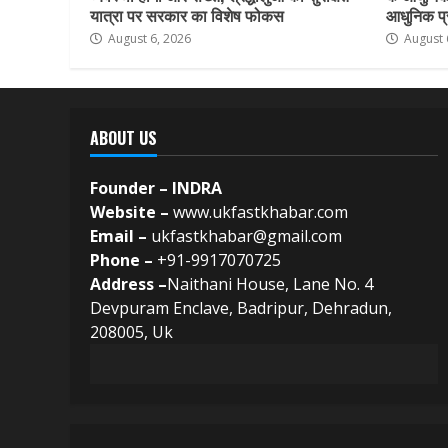
यात्रा पर सरकार का विशेष फोकस
आधुनिक प्र
August 6, 2026
August 
ABOUT US
Founder – INDRA
Website –
www.ukfastkhabar.com
Email –
ukfastkhabar@gmail.com
Phone –
+91-9917070725
Address –
Naithani House, Lane No. 4
Devpuram Enclave, Badripur, Dehradun,
208005, Uk