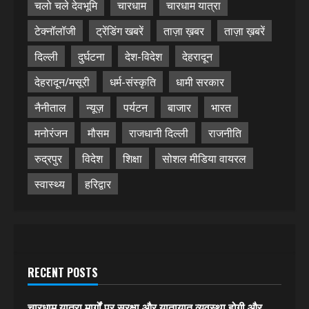
चलो चले देवभूमि
चारधाम
चारधाम यात्रा
टेक्नॉलॉजी
ट्रेंडिंग खबरें
ताज़ा ख़बर
ताज़ा ख़बरें
दिल्ली
दुर्घटना
देश-विदेश
देहरादून
देहरादून/मसूरी
धर्म-संस्कृति
धामी सरकार
नैनीताल
न्यूज़
पर्यटन
बाजार
भारत
मनोरंजन
मौसम
राजधानी दिल्ली
राजनीति
रुद्रपुर
विदेश
शिक्षा
सोशल मीडिया वायरल
स्वास्थ्य
हरिद्वार
RECENT POSTS
चारधाम यात्रा मार्गों पर सुरक्षा और यातायात व्यवस्था होगी और