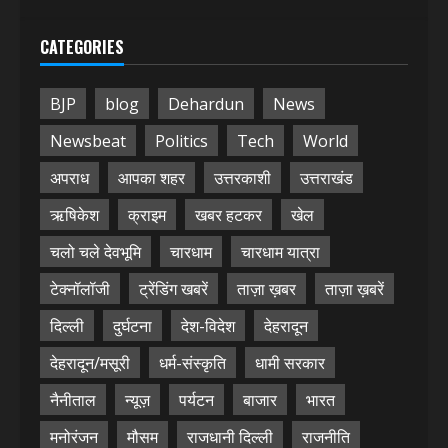
CATEGORIES
BJP
blog
Dehardun
News
Newsbeat
Politics
Tech
World
अपराध
आपका शहर
उत्तरकाशी
उत्तराखंड
ऋषिकेश
क्राइम
खबर हटकर
खेल
चलो चले देवभूमि
चारधाम
चारधाम यात्रा
टेक्नॉलॉजी
ट्रेंडिंग खबरें
ताज़ा ख़बर
ताज़ा ख़बरें
दिल्ली
दुर्घटना
देश-विदेश
देहरादून
देहरादून/मसूरी
धर्म-संस्कृति
धामी सरकार
नैनीताल
न्यूज़
पर्यटन
बाजार
भारत
मनोरंजन
मौसम
राजधानी दिल्ली
राजनीति