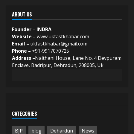
ABOUT US
Founder – INDRA
Website –
www.ukfastkhabar.com
Email –
ukfastkhabar@gmail.com
Phone –
+91-9917070725
Address –
Naithani House, Lane No. 4 Devpuram
Enclave, Badripur, Dehradun, 208005, Uk
CATEGORIES
BJP
blog
Dehardun
News