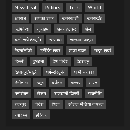
Newsbeat
Politics
Tech
World
अपराध
आपका शहर
उत्तरकाशी
उत्तराखंड
ऋषिकेश
क्राइम
खबर हटकर
खेल
चलो चले देवभूमि
चारधाम
चारधाम यात्रा
टेक्नॉलॉजी
ट्रेंडिंग खबरें
ताज़ा ख़बर
ताज़ा ख़बरें
दिल्ली
दुर्घटना
देश-विदेश
देहरादून
देहरादून/मसूरी
धर्म-संस्कृति
धामी सरकार
नैनीताल
न्यूज़
पर्यटन
बाजार
भारत
मनोरंजन
मौसम
राजधानी दिल्ली
राजनीति
रुद्रपुर
विदेश
शिक्षा
सोशल मीडिया वायरल
स्वास्थ्य
हरिद्वार