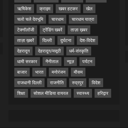
ऋषिकेश
क्राइम
खबर हटकर
खेल
चलो चले देवभूमि
चारधाम
चारधाम यात्रा
टेक्नॉलॉजी
ट्रेंडिंग खबरें
ताज़ा ख़बर
ताज़ा ख़बरें
दिल्ली
दुर्घटना
देश-विदेश
देहरादून
देहरादून/मसूरी
धर्म-संस्कृति
धामी सरकार
नैनीताल
न्यूज़
पर्यटन
बाजार
भारत
मनोरंजन
मौसम
राजधानी दिल्ली
राजनीति
रुद्रपुर
विदेश
शिक्षा
सोशल मीडिया वायरल
स्वास्थ्य
हरिद्वार