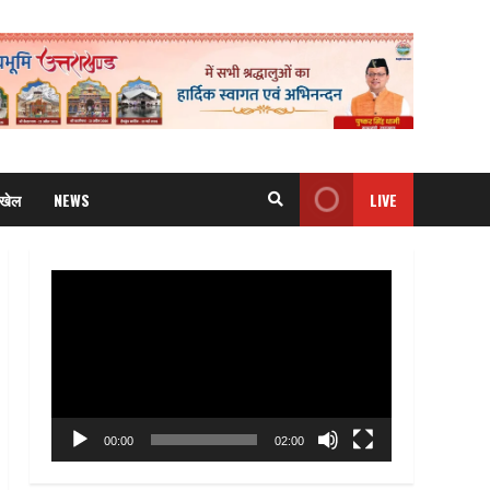
खेल
NEWS
LIVE
Video
Player
00:00
02:00