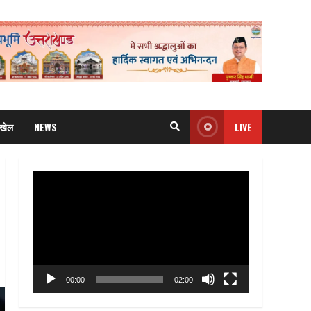
खेल
NEWS
LIVE
Video
Player
00:00
02:00