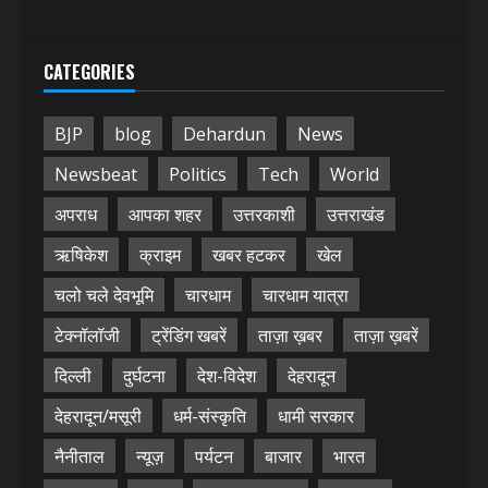
CATEGORIES
BJP
blog
Dehardun
News
Newsbeat
Politics
Tech
World
अपराध
आपका शहर
उत्तरकाशी
उत्तराखंड
ऋषिकेश
क्राइम
खबर हटकर
खेल
चलो चले देवभूमि
चारधाम
चारधाम यात्रा
टेक्नॉलॉजी
ट्रेंडिंग खबरें
ताज़ा ख़बर
ताज़ा ख़बरें
दिल्ली
दुर्घटना
देश-विदेश
देहरादून
देहरादून/मसूरी
धर्म-संस्कृति
धामी सरकार
नैनीताल
न्यूज़
पर्यटन
बाजार
भारत