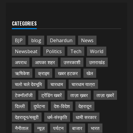
CATEGORIES
BJP
blog
Dehardun
News
Newsbeat
Politics
Tech
World
अपराध
आपका शहर
उत्तरकाशी
उत्तराखंड
ऋषिकेश
क्राइम
खबर हटकर
खेल
चलो चले देवभूमि
चारधाम
चारधाम यात्रा
टेक्नॉलॉजी
ट्रेंडिंग खबरें
ताज़ा ख़बर
ताज़ा ख़बरें
दिल्ली
दुर्घटना
देश-विदेश
देहरादून
देहरादून/मसूरी
धर्म-संस्कृति
धामी सरकार
नैनीताल
न्यूज़
पर्यटन
बाजार
भारत