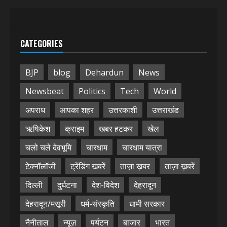
CATEGORIES
BJP
blog
Dehardun
News
Newsbeat
Politics
Tech
World
अपराध
आपका शहर
उत्तरकाशी
उत्तराखंड
ऋषिकेश
क्राइम
खबर हटकर
खेल
चलो चले देवभूमि
चारधाम
चारधाम यात्रा
टेक्नॉलॉजी
ट्रेंडिंग खबरें
ताज़ा ख़बर
ताज़ा ख़बरें
दिल्ली
दुर्घटना
देश-विदेश
देहरादून
देहरादून/मसूरी
धर्म-संस्कृति
धामी सरकार
नैनीताल
न्यूज़
पर्यटन
बाजार
भारत