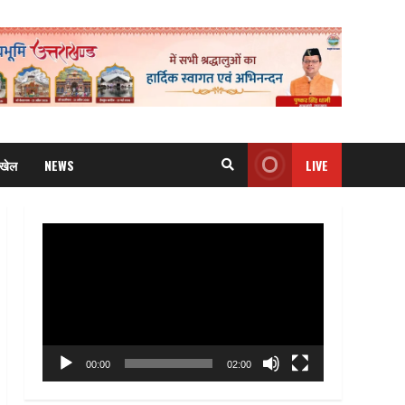
खेल
NEWS
LIVE
Video
Player
00:00
02:00