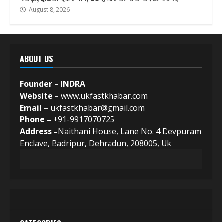
August 8, 2026
ABOUT US
Founder – INDRA
Website –
www.ukfastkhabar.com
Email –
ukfastkhabar@gmail.com
Phone –
+91-9917070725
Address –
Naithani House, Lane No. 4 Devpuram
Enclave, Badripur, Dehradun, 208005, Uk