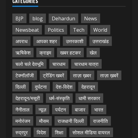
CATEGORIES
BJP
blog
Dehardun
News
Newsbeat
Politics
Tech
World
अपराध
आपका शहर
उत्तरकाशी
उत्तराखंड
ऋषिकेश
क्राइम
खबर हटकर
खेल
चलो चले देवभूमि
चारधाम
चारधाम यात्रा
टेक्नॉलॉजी
ट्रेंडिंग खबरें
ताज़ा ख़बर
ताज़ा ख़बरें
दिल्ली
दुर्घटना
देश-विदेश
देहरादून
देहरादून/मसूरी
धर्म-संस्कृति
धामी सरकार
नैनीताल
न्यूज़
पर्यटन
बाजार
भारत
मनोरंजन
मौसम
राजधानी दिल्ली
राजनीति
रुद्रपुर
विदेश
शिक्षा
सोशल मीडिया वायरल