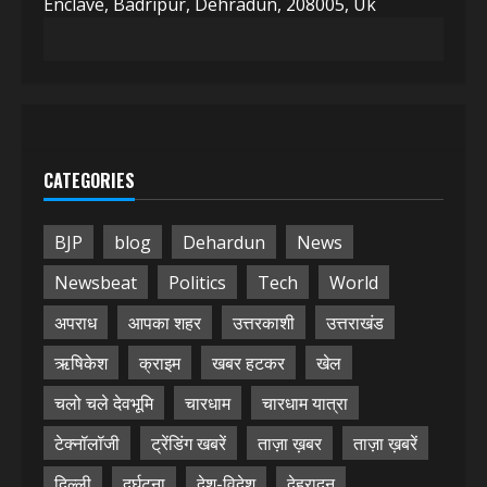
Enclave, Badripur, Dehradun, 208005, Uk
CATEGORIES
BJP
blog
Dehardun
News
Newsbeat
Politics
Tech
World
अपराध
आपका शहर
उत्तरकाशी
उत्तराखंड
ऋषिकेश
क्राइम
खबर हटकर
खेल
चलो चले देवभूमि
चारधाम
चारधाम यात्रा
टेक्नॉलॉजी
ट्रेंडिंग खबरें
ताज़ा ख़बर
ताज़ा ख़बरें
दिल्ली
दुर्घटना
देश-विदेश
देहरादून