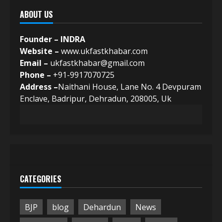
ABOUT US
Founder – INDRA
Website –
www.ukfastkhabar.com
Email –
ukfastkhabar@gmail.com
Phone –
+91-9917070725
Address –
Naithani House, Lane No. 4 Devpuram
Enclave, Badripur, Dehradun, 208005, Uk
CATEGORIES
BJP
blog
Dehardun
News