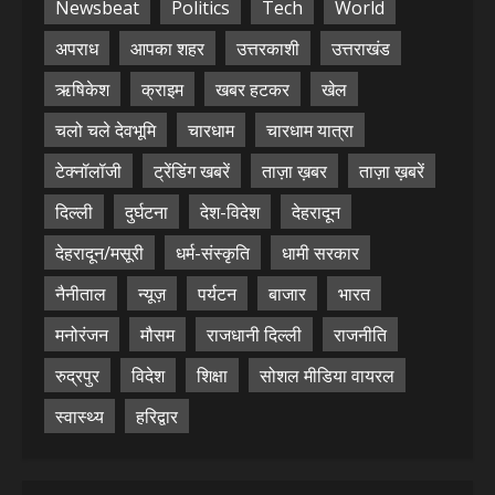
Newsbeat
Politics
Tech
World
अपराध
आपका शहर
उत्तरकाशी
उत्तराखंड
ऋषिकेश
क्राइम
खबर हटकर
खेल
चलो चले देवभूमि
चारधाम
चारधाम यात्रा
टेक्नॉलॉजी
ट्रेंडिंग खबरें
ताज़ा ख़बर
ताज़ा ख़बरें
दिल्ली
दुर्घटना
देश-विदेश
देहरादून
देहरादून/मसूरी
धर्म-संस्कृति
धामी सरकार
नैनीताल
न्यूज़
पर्यटन
बाजार
भारत
मनोरंजन
मौसम
राजधानी दिल्ली
राजनीति
रुद्रपुर
विदेश
शिक्षा
सोशल मीडिया वायरल
स्वास्थ्य
हरिद्वार