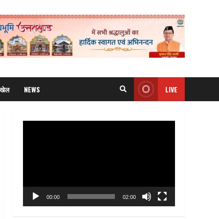
खेल
NEWS
LIVE
Video
Player
00:00
02:00