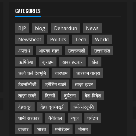
CATEGORIES
BJP
blog
Dehardun
News
Newsbeat
Politics
Tech
World
अपराध
आपका शहर
उत्तरकाशी
उत्तराखंड
ऋषिकेश
क्राइम
खबर हटकर
खेल
चलो चले देवभूमि
चारधाम
चारधाम यात्रा
टेक्नॉलॉजी
ट्रेंडिंग खबरें
ताज़ा ख़बर
ताज़ा ख़बरें
दिल्ली
दुर्घटना
देश-विदेश
देहरादून
देहरादून/मसूरी
धर्म-संस्कृति
धामी सरकार
नैनीताल
न्यूज़
पर्यटन
बाजार
भारत
मनोरंजन
मौसम