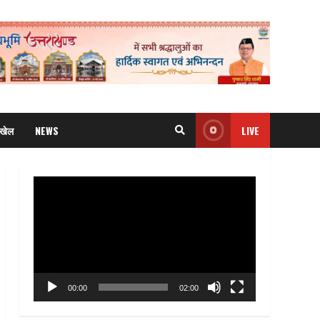
खेल
NEWS
LIVE
Video
Player
00:00
02:00