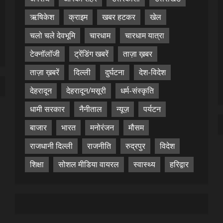
ऋषिकेश
क्राइम
खबर हटकर
खेल
चलो चले देवभूमि
चारधाम
चारधाम यात्रा
टेक्नॉलॉजी
ट्रेंडिंग खबरें
ताज़ा ख़बर
ताज़ा ख़बरें
दिल्ली
दुर्घटना
देश-विदेश
देहरादून
देहरादून/मसूरी
धर्म-संस्कृति
धामी सरकार
नैनीताल
न्यूज़
पर्यटन
बाजार
भारत
मनोरंजन
मौसम
राजधानी दिल्ली
राजनीति
रुद्रपुर
विदेश
शिक्षा
सोशल मीडिया वायरल
स्वास्थ्य
हरिद्वार