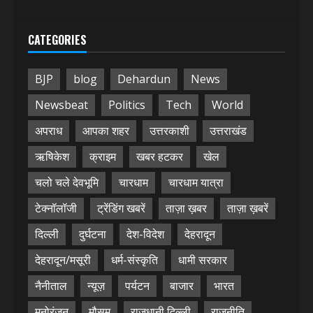
CATEGORIES
BJP
blog
Dehardun
News
Newsbeat
Politics
Tech
World
अपराध
आपका शहर
उत्तरकाशी
उत्तराखंड
ऋषिकेश
क्राइम
खबर हटकर
खेल
चलो चले देवभूमि
चारधाम
चारधाम यात्रा
टेक्नॉलॉजी
ट्रेंडिंग खबरें
ताज़ा ख़बर
ताज़ा ख़बरें
दिल्ली
दुर्घटना
देश-विदेश
देहरादून
देहरादून/मसूरी
धर्म-संस्कृति
धामी सरकार
नैनीताल
न्यूज़
पर्यटन
बाजार
भारत
मनोरंजन
मौसम
राजधानी दिल्ली
राजनीति