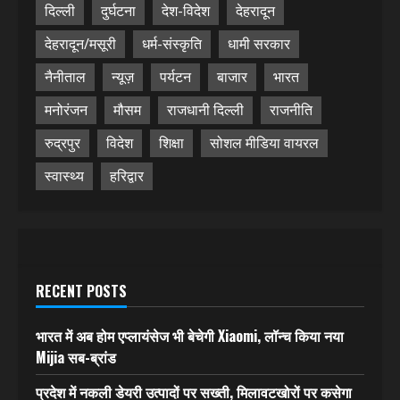
दिल्ली
दुर्घटना
देश-विदेश
देहरादून
देहरादून/मसूरी
धर्म-संस्कृति
धामी सरकार
नैनीताल
न्यूज़
पर्यटन
बाजार
भारत
मनोरंजन
मौसम
राजधानी दिल्ली
राजनीति
रुद्रपुर
विदेश
शिक्षा
सोशल मीडिया वायरल
स्वास्थ्य
हरिद्वार
RECENT POSTS
भारत में अब होम एप्लायंसेज भी बेचेगी Xiaomi, लॉन्च किया नया
Mijia सब-ब्रांड
प्रदेश में नकली डेयरी उत्पादों पर सख्ती, मिलावटखोरों पर कसेगा